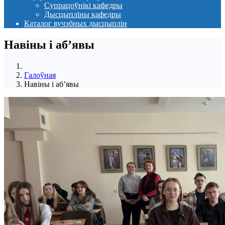
Супрацоўнікі кафедры
Дысцыпліны кафедры
Каталог вучэбных дысцыплін
Навіны i аб’явы
Галоўная
Навіны i аб’явы