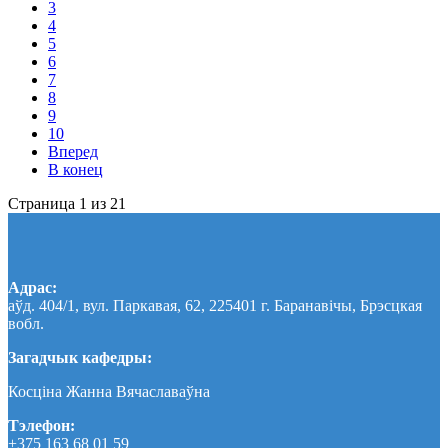
3
4
5
6
7
8
9
10
Вперед
В конец
Страница 1 из 21
Адрас:
аўд. 404/1, вул. Паркавая, 62, 225401 г. Баранавічы, Брэсцкая
вобл.
Загадчык кафедры:
Косціна Жанна Вячаславаўна
Тэлефон:
+375 163 68 01 59