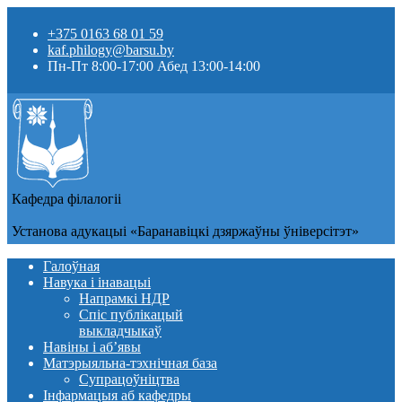
+375 0163 68 01 59
kaf.philogy@barsu.by
Пн-Пт 8:00-17:00 Абед 13:00-14:00
Кафедра фiлалогii
Установа адукацыi «Баранавіцкі дзяржаўны ўніверсітэт»
Галоўная
Навука і інавацыі
Напрамкі НДР
Спіс публікацый
выкладчыкаў
Навіны i аб’явы
Матэрыяльна-тэхнічная база
Супрацоўніцтва
Інфармацыя аб кафедры