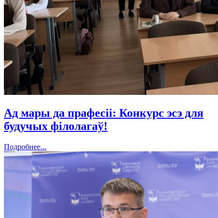
Ад мары да прафесіі: Конкурс эсэ для
будучых філолагаў!
Подробнее...