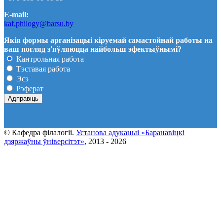
E-mail:
kaf.philogy@barsu.by
Якія формы арганізацыі кіруемай самастойнай работы на
ваш погляд з'яўляюцца найбольш эфектыўнымі?
Кантрольная работа
Тэставая работа
Эсэ
Рэферат
© Кафедра фiлалогii.
Установа адукацыi «Баранавіцкі
дзяржаўны ўніверсітэт»
, 2013 - 2026