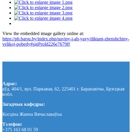
View the embedded image gallery online at:
https://ph.barsu.by/index.php/naviny-i-ab-yavy/diktant-zhenshchiny-
velikoj-pobedy#sigProId226e7679ff
Адрас:
аўд. 404/1, вул. Паркавая, 62, 225401 г. Баранавічы, Брэсцкая
вобл.
Загадчык кафедры:
Косціна Жанна Вячаславаўна
Тэлефон:
+375 163 68 01 59