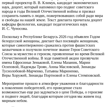
первый проректор В. В. Климук, кандидат экономических
наук, доцент, который напомнил про подвиг советского
народа в годы Великой Отечественной войны и призвал
сохранить память о людях, пожертвовавших собой ради мира
и свободы на нашей земле. Текст диктанта прочитала доцент
кафедры филологии, кандидат педагогических наук
И. С. Чуносова.
Поскольку в Республике Беларусь 2026 год объявлен Годом
белорусской женщины, диктант был посвящён женщинам,
которые самоотверженно сражались против фашистских
захватчиков и получили почетное звание Героя Советского
Союза за мужество и героизм, проявленные во время Великой
Отечественной войны. В ходе памятной акции прозвучали
имена Ефросиньи Зеньковой, Елены Мазаник, Марии
Осиповой, Надежды Троян, Анны Масловской, Зинаиды
Туснолобовой-Марченко, Татьяны Мариненко,
Веры Хоружей, Зинаиды Портновой и Елены Стемповской.
Мероприятие прошло в атмосфере уважения и благодарности
к поколению победителей, его проведение стало
возможностью еще раз задуматься о цене Победы, о героизме
и подвиге людей, благодаря которым сегодня мы живем под
мирным небом.