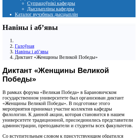
Супрацоўнікі кафедры
Дысцыпліны кафедры
Каталог вучэбных дысцыплін
Навіны i аб’явы
Галоўная
Навіны i аб’явы
Диктант «Женщины Великой Победы»
Диктант «Женщины Великой
Победы»
В рамках форума «Великая Победа» в Барановичском
государственном университете был организован диктант
«Женщины Великой Победы». В подготовке этого
мероприятия принимал участие коллектив кафедры
филологии. К данной акции, которая становится в нашем
университете традиционной, присоединились представители
администрации, преподаватели и студенты всех факультетов.
Со вступительным словом к присутствующим обратился