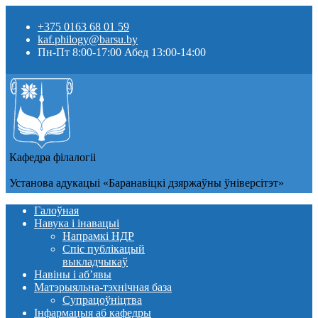
+375 0163 68 01 59
kaf.philogy@barsu.by
Пн-Пт 8:00-17:00 Абед 13:00-14:00
Кафедра фiлалогii
Установа адукацыi «Баранавіцкі дзяржаўны ўніверсітэт»
Галоўная
Навука і інавацыі
Напрамкі НДР
Спіс публікацый
выкладчыкаў
Навіны i аб’явы
Матэрыяльна-тэхнічная база
Супрацоўніцтва
Інфармацыя аб кафедры