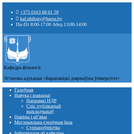
+375 0163 68 01 59
kaf.philogy@barsu.by
Пн-Пт 8:00-17:00 Абед 13:00-14:00
Кафедра фiлалогii
Установа адукацыi «Баранавіцкі дзяржаўны ўніверсітэт»
Галоўная
Навука і інавацыі
Напрамкі НДР
Спіс публікацый
выкладчыкаў
Навіны i аб’явы
Матэрыяльна-тэхнічная база
Супрацоўніцтва
Інфармацыя аб кафедры