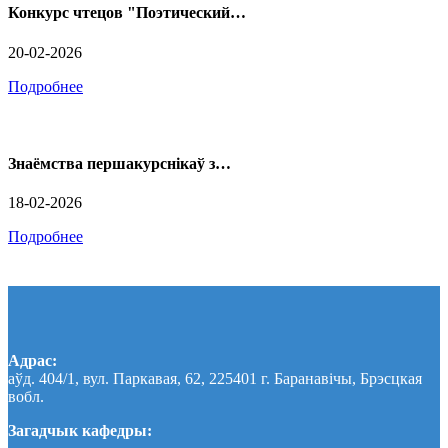
Конкурс чтецов "Поэтический…
20-02-2026
Подробнее
Знаёмства першакурснікаў з…
18-02-2026
Подробнее
Адрас:
аўд. 404/1, вул. Паркавая, 62, 225401 г. Баранавічы, Брэсцкая
вобл.
Загадчык кафедры: