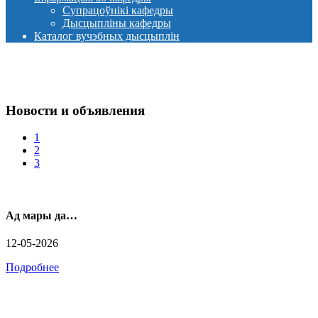
Супрацоўнікі кафедры
Дысцыпліны кафедры
Каталог вучэбных дысцыплін
Новости и объявления
1
2
3
Ад мары да…
12-05-2026
Подробнее