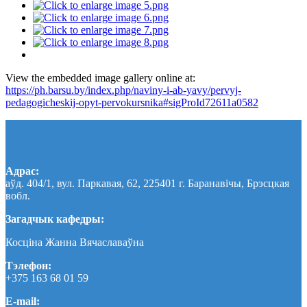
View the embedded image gallery online at:
https://ph.barsu.by/index.php/naviny-i-ab-yavy/pervyj-
pedagogicheskij-opyt-pervokursnika#sigProId72611a0582
Адрас:
аўд. 404/1, вул. Паркавая, 62, 225401 г. Баранавічы, Брэсцкая
вобл.
Загадчык кафедры:
Косціна Жанна Вячаславаўна
Тэлефон:
+375 163 68 01 59
E-mail: