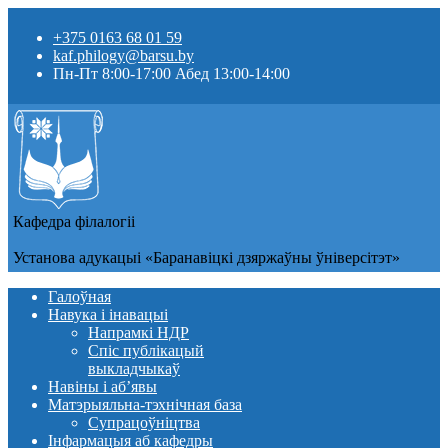
+375 0163 68 01 59
kaf.philogy@barsu.by
Пн-Пт 8:00-17:00 Абед 13:00-14:00
Кафедра фiлалогii
Установа адукацыi «Баранавіцкі дзяржаўны ўніверсітэт»
Галоўная
Навука і інавацыі
Напрамкі НДР
Спіс публікацый
выкладчыкаў
Навіны i аб’явы
Матэрыяльна-тэхнічная база
Супрацоўніцтва
Інфармацыя аб кафедры