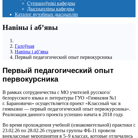
Супрацоўнікі кафедры
Дысцыпліны кафедры
Каталог вучэбных дысцыплін
Навіны i аб’явы
Галоўная
Навіны i аб’явы
Первый педагогический опыт первокурсника
Первый педагогический опыт
первокурсника
В рамках сотрудничества с МО учителей русского/
белорусского языка и литературы ГУО «Гимназия №1
г. Барановичи» осуществляется проект «Классный час в
гимназии — первый педагогический опыт первокурсника».
Реализация данного проекта успешно начата в 2018 году.
Во время прохождения учебной (ознакомительной) практики с
23.02.26 по 28.02.26 студенты группы ФБ-11 провели
внеклассные мероприятия в 5–9 классах, которые отличались