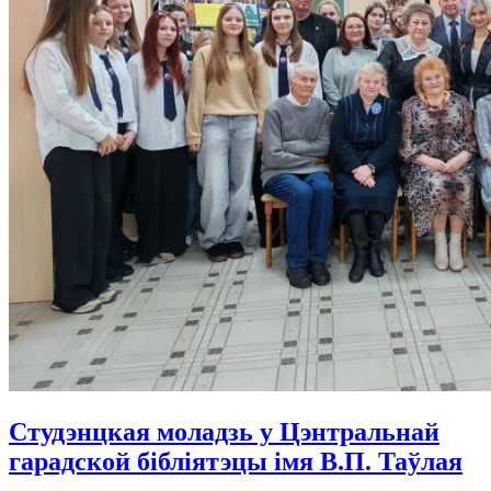
Студэнцкая моладзь у Цэнтральнай
гарадской бібліятэцы імя В.П. Таўлая