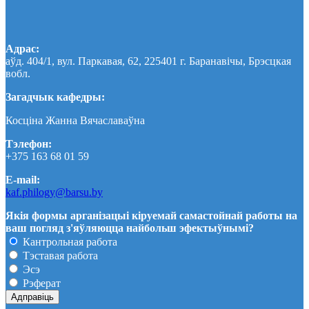
Адрас:
аўд. 404/1, вул. Паркавая, 62, 225401 г. Баранавічы, Брэсцкая
вобл.
Загадчык кафедры:
Косціна Жанна Вячаславаўна
Тэлефон:
+375 163 68 01 59
E-mail:
kaf.philogy@barsu.by
Якія формы арганізацыі кіруемай самастойнай работы на
ваш погляд з'яўляюцца найбольш эфектыўнымі?
Кантрольная работа
Тэставая работа
Эсэ
Рэферат