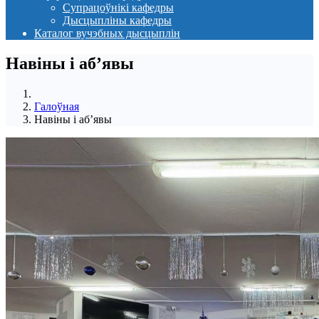
Супрацоўнікі кафедры
Дысцыпліны кафедры
Каталог вучэбных дысцыплін
Навіны i аб’явы
Галоўная
Навіны i аб’явы