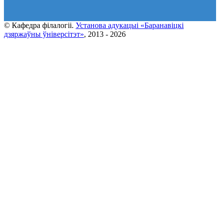
© Кафедра фiлалогii.
Установа адукацыi «Баранавіцкі
дзяржаўны ўніверсітэт»
, 2013 - 2026