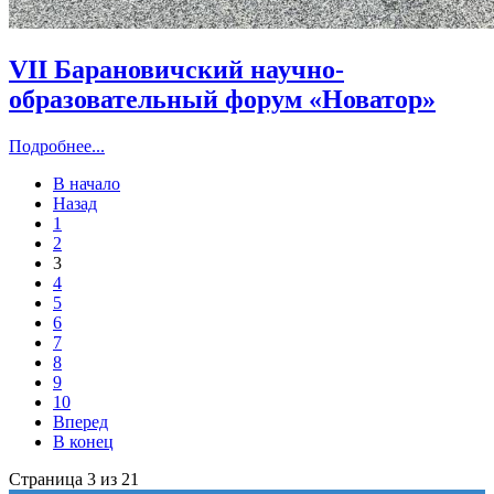
VII Барановичский научно-
образовательный форум «Новатор»
Подробнее...
В начало
Назад
1
2
3
4
5
6
7
8
9
10
Вперед
В конец
Страница 3 из 21