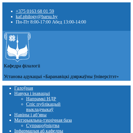
+375 0163 68 01 59
kaf.philogy@barsu.by
Пн-Пт 8:00-17:00 Абед 13:00-14:00
Кафедра фiлалогii
Установа адукацыi «Баранавіцкі дзяржаўны ўніверсітэт»
Галоўная
Навука і інавацыі
Напрамкі НДР
Спіс публікацый
выкладчыкаў
Навіны i аб’явы
Матэрыяльна-тэхнічная база
Супрацоўніцтва
Інфармацыя аб кафедры