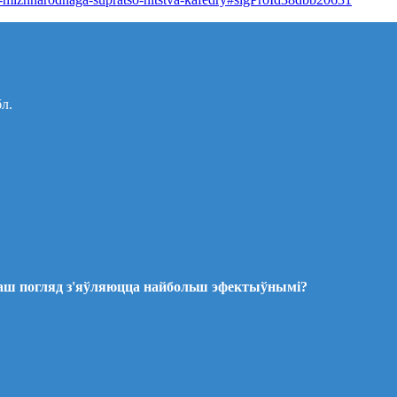
бл.
ваш погляд з'яўляюцца найбольш эфектыўнымі?