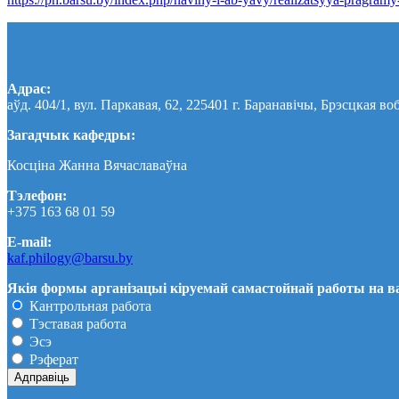
Адрас:
аўд. 404/1, вул. Паркавая, 62, 225401 г. Баранавічы, Брэсцкая во
Загадчык кафедры:
Косціна Жанна Вячаславаўна
Тэлефон:
+375 163 68 01 59
E-mail:
kaf.philogy@barsu.by
Якія формы арганізацыі кіруемай самастойнай работы на 
Кантрольная работа
Тэставая работа
Эсэ
Рэферат