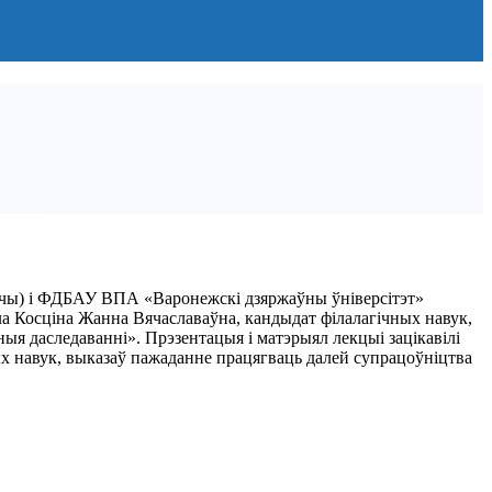
авічы) і ФДБАУ ВПА «Варонежскі дзяржаўны ўніверсітэт»
ла Косціна Жанна Вячаславаўна, кандыдат філалагічных навук,
ныя даследаванні». Прэзентацыя і матэрыял лекцыі зацікавілі
ых навук, выказаў пажаданне працягваць далей супрацоўніцтва