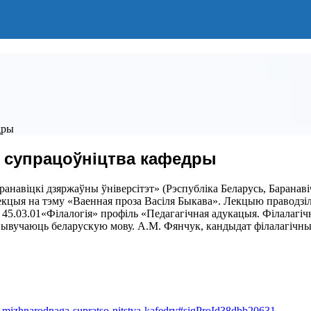
дры
 супрацоўніцтва кафедры
аранавіцкі дзяржаўны ўніверсітэт» (Рэспубліка Беларусь, Баран
лекцыя на тэму «Ваенная проза Васіля Быкава». Лекцыю праводзі
 45.03.01«Філалогія» профіль «Педагагічная адукацыя. Філалагіч
я вывучаюць беларускую мову. А.М. Фянчук, кандыдат філалагічн
my-mizhnarodnaga-supratso-nitstva-kafedry#sigProId38dbb20631