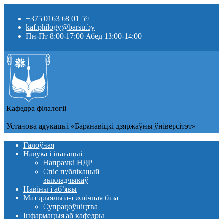
+375 0163 68 01 59
kaf.philogy@barsu.by
Пн-Пт 8:00-17:00 Абед 13:00-14:00
Кафедра фiлалогii
Установа адукацыi «Баранавіцкі дзяржаўны ўніверсітэт»
Галоўная
Навука і інавацыі
Напрамкі НДР
Спіс публікацый
выкладчыкаў
Навіны i аб’явы
Матэрыяльна-тэхнічная база
Супрацоўніцтва
Інфармацыя аб кафедры