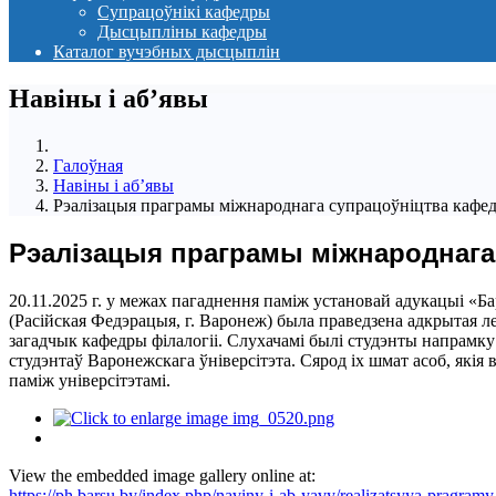
Супрацоўнікі кафедры
Дысцыпліны кафедры
Каталог вучэбных дысцыплін
Навіны i аб’явы
Галоўная
Навіны i аб’явы
Рэалізацыя праграмы міжнароднага супрацоўніцтва кафе
Рэалізацыя праграмы міжнароднага
20.11.2025 г. у межах пагаднення паміж установай адукацыі «Б
(Расійская Федэрацыя, г. Варонеж) была праведзена адкрытая 
загадчык кафедры філалогіі. Слухачамі былі студэнты напрамку
студэнтаў Варонежскага ўніверсітэта. Сярод іх шмат асоб, які
паміж універсітэтамі.
View the embedded image gallery online at:
https://ph.barsu.by/index.php/naviny-i-ab-yavy/realizatsyya-pragra