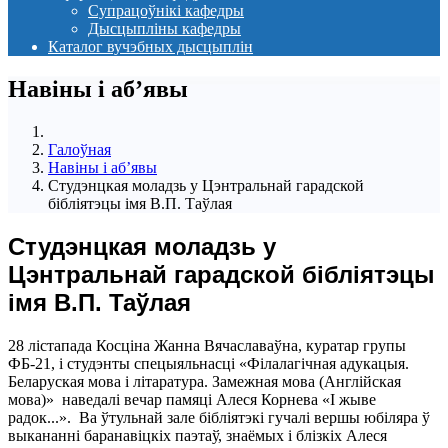
Супрацоўнікі кафедры
Дысцыпліны кафедры
Каталог вучэбных дысцыплін
Навіны i аб’явы
Галоўная
Навіны i аб’явы
Студэнцкая моладзь у Цэнтральнай гарадской
бібліятэцы імя В.П. Таўлая
Студэнцкая моладзь у
Цэнтральнай гарадской бібліятэцы
імя В.П. Таўлая
28 лістапада Косціна Жанна Вячаславаўна, куратар групы
ФБ-21, і студэнты спецыяльнасці «Філалагічная адукацыя.
Беларуская мова і літаратура. Замежная мова (Англійская
мова)» наведалі вечар памяці Алеся Корнева «І жыве
радок...». Ва ўтульнай зале бібліятэкі гучалі вершы юбіляра ў
выкананні баранавіцкіх паэтаў, знаёмых і блізкіх Алеся