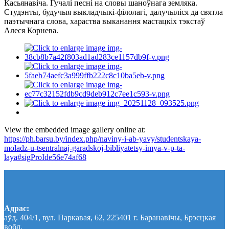
Касьянавіча. Гучалі песні на словы шаноўнага земляка.
Студэнты, будучыя выкладчыкі-філолагі, далучыліся да святла
паэтычнага слова, хараства выканання мастацкіх тэкстаў
Алеся Корнева.
View the embedded image gallery online at:
https://ph.barsu.by/index.php/naviny-i-ab-yavy/studentskaya-
moladz-u-tsentralnaj-garadskoj-bibliyatetsy-imya-v-p-ta-
laya#sigProIde56e74af68
Адрас:
аўд. 404/1, вул. Паркавая, 62, 225401 г. Баранавічы, Брэсцкая
вобл.