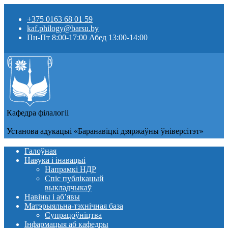
+375 0163 68 01 59
kaf.philogy@barsu.by
Пн-Пт 8:00-17:00 Абед 13:00-14:00
Кафедра фiлалогii
Установа адукацыi «Баранавіцкі дзяржаўны ўніверсітэт»
Галоўная
Навука і інавацыі
Напрамкі НДР
Спіс публікацый
выкладчыкаў
Навіны i аб’явы
Матэрыяльна-тэхнічная база
Супрацоўніцтва
Інфармацыя аб кафедры