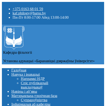
+375 0163 68 01 59
kaf.philogy@barsu.by
Пн-Пт 8:00-17:00 Абед 13:00-14:00
Кафедра фiлалогii
Установа адукацыi «Баранавіцкі дзяржаўны ўніверсітэт»
Галоўная
Навука і інавацыі
Напрамкі НДР
Спіс публікацый
выкладчыкаў
Навіны i аб’явы
Матэрыяльна-тэхнічная база
Супрацоўніцтва
Інфармацыя аб кафедры