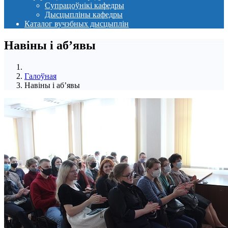
Супрацоўнікі кафедры
Дысцыпліны кафедры
Каталог вучэбных дысцыплін
Навіны i аб’явы
Галоўная
Навіны i аб’явы