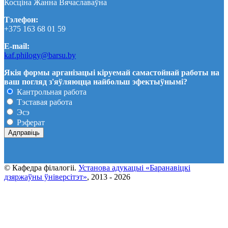
Косціна Жанна Вячаславаўна
Тэлефон:
+375 163 68 01 59
E-mail:
kaf.philogy@barsu.by
Якія формы арганізацыі кіруемай самастойнай работы на
ваш погляд з'яўляюцца найбольш эфектыўнымі?
Кантрольная работа
Тэставая работа
Эсэ
Рэферат
© Кафедра фiлалогii.
Установа адукацыi «Баранавіцкі
дзяржаўны ўніверсітэт»
, 2013 - 2026