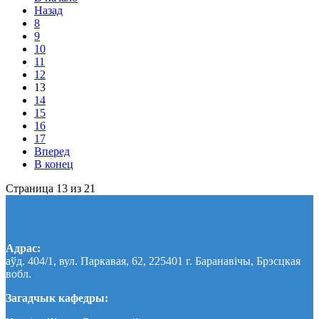
Назад
8
9
10
11
12
13
14
15
16
17
Вперед
В конец
Страница 13 из 21
Адрас:
аўд. 404/1, вул. Паркавая, 62, 225401 г. Баранавічы, Брэсцкая
вобл.
Загадчык кафедры: