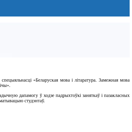
спецыяльнасці «Беларуская мова і літаратура. Замежная мова
ічы».
тадычную дапамогу ў ходзе падрыхтоўкі заняткаў і пазакласных
 матывацыю студэнтаў.