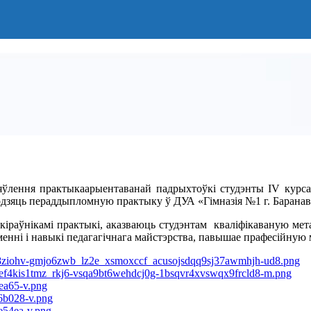
цяўлення практыкаарыентаванай падрыхтоўкі студэнты IV курса 
ходзяць пераддыпломную практыку ў ДУА «Гімназія №1 г. Баранав
а кіраўнікамі практыкі, аказваюць студэнтам кваліфікаваную ме
менні і навыкі педагагічнага майстэрства, павышае прафесійную