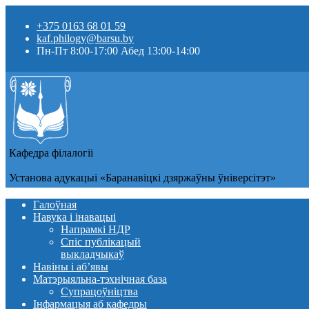
+375 0163 68 01 59
kaf.philogy@barsu.by
Пн-Пт 8:00-17:00 Абед 13:00-14:00
Кафедра фiлалогii
Установа адукацыi «Баранавіцкі дзяржаўны ўніверсітэт»
Галоўная
Навука і інавацыі
Напрамкі НДР
Спіс публікацый
выкладчыкаў
Навіны i аб’явы
Матэрыяльна-тэхнічная база
Супрацоўніцтва
Інфармацыя аб кафедры