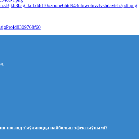
u#sigProId8309768f60
бл.
ваш погляд з'яўляюцца найбольш эфектыўнымі?