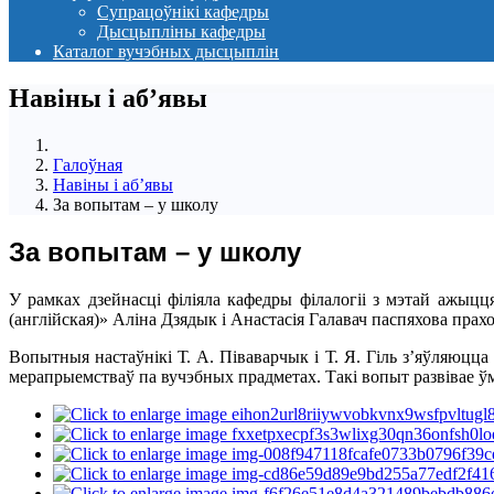
Супрацоўнікі кафедры
Дысцыпліны кафедры
Каталог вучэбных дысцыплін
Навіны i аб’явы
Галоўная
Навіны i аб’явы
За вопытам – у школу
За вопытам – у школу
У рамках дзейнасці філіяла кафедры філалогіі з мэтай ажыц
(англійская)» Аліна Дзядык і Анастасія Галавач паспяхова пра
Вопытныя настаўнікі Т. А. Піваварчык і Т. Я. Гіль з’яўляюцц
мерапрыемстваў па вучэбных прадметах. Такі вопыт развівае ў