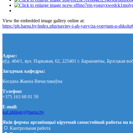
View the embedded image gallery online at:
https://ph.barsu.by/index.php/naviny-i-ab-yavy/za-vopytam-u-shkol
Адрас:
аўд. 404/1, вул. Паркавая, 62, 225401 г. Баранавічы, Брэсцкая во
Загадчык кафедры:
Косціна Жанна Вячаславаўна
Тэлефон:
+375 163 68 01 59
E-mail:
kaf.philogy@barsu.by
Якія формы арганізацыі кіруемай самастойнай работы на 
Кантрольная работа