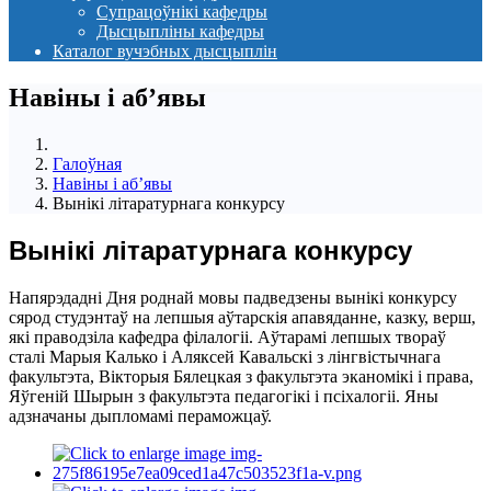
Супрацоўнікі кафедры
Дысцыпліны кафедры
Каталог вучэбных дысцыплін
Навіны i аб’явы
Галоўная
Навіны i аб’явы
Вынікі літаратурнага конкурсу
Вынікі літаратурнага конкурсу
Напярэдадні Дня роднай мовы падведзены вынікі конкурсу
сярод студэнтаў на лепшыя аўтарскія апавяданне, казку, верш,
які праводзіла кафедра філалогіі. Аўтарамі лепшых твораў
сталі Марыя Калько і Аляксей Кавальскі з лінгвістычнага
факультэта, Вікторыя Бялецкая з факультэта эканомікі і права,
Яўгеній Шырын з факультэта педагогікі і псіхалогіі. Яны
адзначаны дыпломамі пераможцаў.