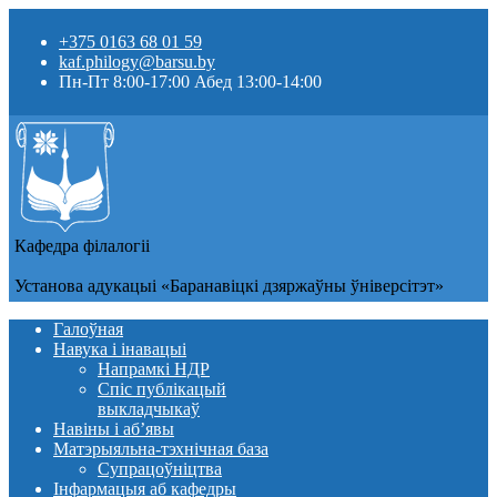
+375 0163 68 01 59
kaf.philogy@barsu.by
Пн-Пт 8:00-17:00 Абед 13:00-14:00
Кафедра фiлалогii
Установа адукацыi «Баранавіцкі дзяржаўны ўніверсітэт»
Галоўная
Навука і інавацыі
Напрамкі НДР
Спіс публікацый
выкладчыкаў
Навіны i аб’явы
Матэрыяльна-тэхнічная база
Супрацоўніцтва
Інфармацыя аб кафедры