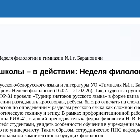
Неделя филологии в гимназии №1 г. Барановичи
школы – в действии: Неделя филолог
сского/белорусского языка и литературы УО «Гимназия №1 г. Б
ремя Недели филологии (16.02. – 21.02.26). Так, студенты груп
-31 провели «Турнир знатоков русского языка» в форме квиза в
мении разгадывать кроссворды, ребусы, быстро отвечать на сло
ассов по определенным разделам русского языка как сложной 
гогическую технику и этику. В рамках профориентационной раб
руппа РИЯ-41, старший преподаватель кафедры филологии Н. В. 
 себя студентами, увидеть особенности обучения в учреждении 
ю по университету. Таким образом, сотрудничество ППС кафед
ссиональной компетентности будущих филологов