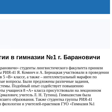
ии в гимназии №1 г. Барановичи
арановичи» студенты лингвистического факультета приняли
пы РИЯ-41 Я. Коминч и А. Бернацкая участвовали в проведении
 5 «В» классе, а также – интеллектуальный марафон по
жные вопросы. Были предложены различные задания,
системы. Подобный опыт содействует повышению
оты учащиеся 8 «А» класса присутствовали на лекционном
Ермалович; учитель Л. Н. Тутина). Гимназистам была
высшего образования. Также студентка группы РИЯ-41
ры филологии и учителей-практиков ГУО «Гимназия №1