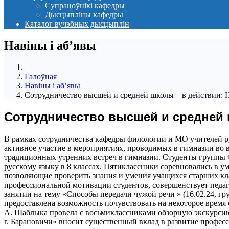
Супрацоўнікі кафедры
Дысцыпліны кафедры
Каталог вучэбных дысцыплін
Навіны i аб’явы
Галоўная
Навіны i аб’явы
Сотрудничество высшей и средней школы – в действии: 
Сотрудничество высшей и средней 
В рамках сотрудничества кафедры филологии и МО учителей ру
активное участие в мероприятиях, проводимых в гимназии во в
традиционных утренних встреч в гимназии. Студенты группы ФР
русскому языку в 8 классах. Пятиклассники соревновались в у
позволяющие проверить знания и умения учащихся старших кл
профессиональной мотивации студентов, совершенствует педа
занятии на тему «Способы передачи чужой речи » (16.02.24, г
предоставлена возможность почувствовать на некоторое время
А. Шаблыка провела с восьмиклассниками обзорную экскурси
г. Барановичи» вносит существенный вклад в развитие профе