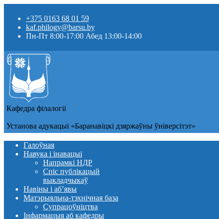
+375 0163 68 01 59
kaf.philogy@barsu.by
Пн-Пт 8:00-17:00 Абед 13:00-14:00
Кафедра фiлалогii
Установа адукацыi «Баранавіцкі дзяржаўны ўніверсітэт»
Галоўная
Навука і інавацыі
Напрамкі НДР
Спіс публікацый
выкладчыкаў
Навіны i аб’явы
Матэрыяльна-тэхнічная база
Супрацоўніцтва
Інфармацыя аб кафедры