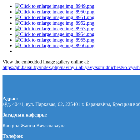
View the embedded image gallery online at:
https://ph.barsu.by/index.php/naviny-i-ab-yavy/sotrudnichestvo-vyssh
Адрас:
аўд. 404/1, вул. Паркавая, 62, 225401 г. Баранавічы, Брэсцкая во
Загадчык кафедры:
Косціна Жанна Вячаславаўна
Тэлефон: