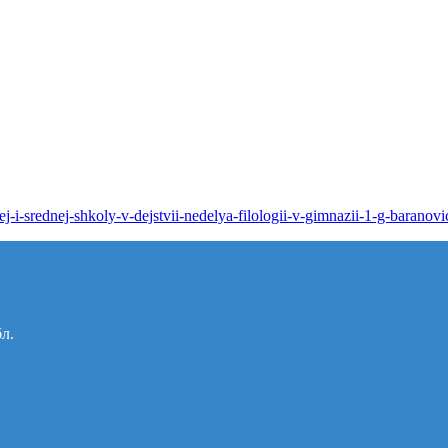
ej-i-srednej-shkoly-v-dejstvii-nedelya-filologii-v-gimnazii-1-g-barano
бл.