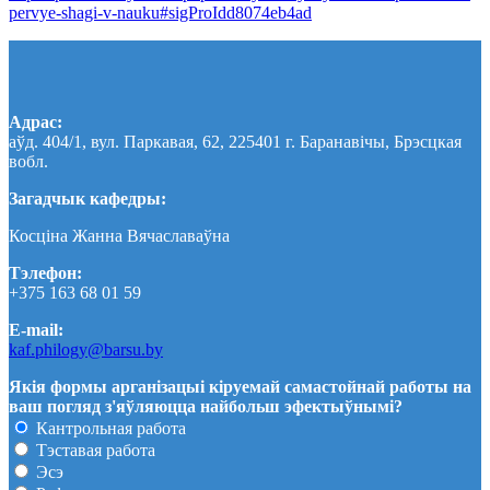
pervye-shagi-v-nauku#sigProIdd8074eb4ad
Адрас:
аўд. 404/1, вул. Паркавая, 62, 225401 г. Баранавічы, Брэсцкая
вобл.
Загадчык кафедры:
Косціна Жанна Вячаславаўна
Тэлефон:
+375 163 68 01 59
E-mail:
kaf.philogy@barsu.by
Якія формы арганізацыі кіруемай самастойнай работы на
ваш погляд з'яўляюцца найбольш эфектыўнымі?
Кантрольная работа
Тэставая работа
Эсэ