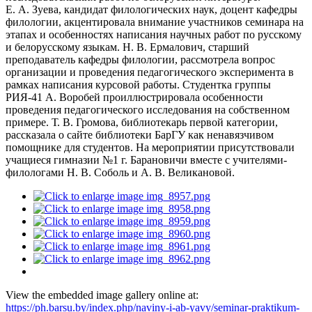
Е. А. Зуева, кандидат филологических наук, доцент кафедры
филологии, акцентировала внимание участников семинара на
этапах и особенностях написания научных работ по русскому
и белорусскому языкам. Н. В. Ермалович, старший
преподаватель кафедры филологии, рассмотрела вопрос
организации и проведения педагогического эксперимента в
рамках написания курсовой работы. Студентка группы
РИЯ-41 А. Воробей проиллюстрировала особенности
проведения педагогического исследования на собственном
примере. Т. В. Громова, библиотекарь первой категории,
рассказала о сайте библиотеки БарГУ как ненавязчивом
помощнике для студентов. На мероприятии присутствовали
учащиеся гимназии №1 г. Барановичи вместе с учителями-
филологами Н. В. Соболь и А. В. Великановой.
View the embedded image gallery online at:
https://ph.barsu.by/index.php/naviny-i-ab-yavy/seminar-praktikum-