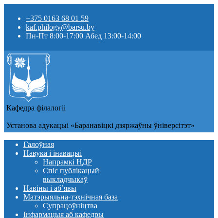
+375 0163 68 01 59
kaf.philogy@barsu.by
Пн-Пт 8:00-17:00 Абед 13:00-14:00
Кафедра фiлалогii
Установа адукацыi «Баранавіцкі дзяржаўны ўніверсітэт»
Галоўная
Навука і інавацыі
Напрамкі НДР
Спіс публікацый
выкладчыкаў
Навіны i аб’явы
Матэрыяльна-тэхнічная база
Супрацоўніцтва
Інфармацыя аб кафедры