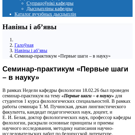
Супрацоўнікі кафедры
Дысцыпліны кафедры
Каталог вучэбных дысцыплін
Навіны i аб’явы
Галоўная
Навіны i аб’явы
Семинар-практикум «Первые шаги – в науку»
Семинар-практикум «Первые шаги
– в науку»
В рамках Недели кафедры филологии 18.02.26 был проведен
семинар-практикум на тему
«Первые шаги –
в
науку»
для
студентов 1 курса филологических специальностей. В рамках
работы семинара Т. М. Пучинская, декан лингвистического
факультета, кандидат педагогических наук, доцент, и
Е. И. Белая, доктор филологических наук, профессор кафедры
филологии, раскрыли основные принципы и приемы
научного исследования, методику написания научно-
исследовательских работ по белорусской литературе.