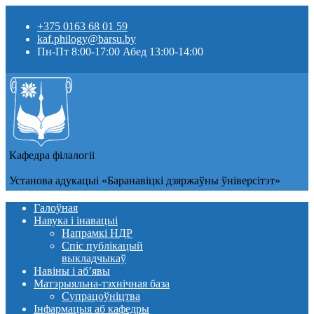
+375 0163 68 01 59
kaf.philogy@barsu.by
Пн-Пт 8:00-17:00 Абед 13:00-14:00
Кафедра фiлалогii
Установа адукацыi «Баранавіцкі дзяржаўны ўніверсітэт»
Галоўная
Навука і інавацыі
Напрамкі НДР
Спіс публікацый
выкладчыкаў
Навіны i аб’явы
Матэрыяльна-тэхнічная база
Супрацоўніцтва
Інфармацыя аб кафедры