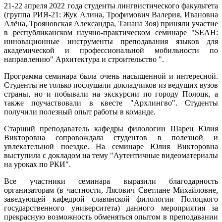
21-22 апреля 2022 года студенты лингвистического факультета
(группа РИЯ-21: Жук Алина, Трофимович Валерия, Ивановна
Алёна, Трояновская Александра, Танана Зоя) приняли участие
в республиканском научно-практическом семинаре "SEAH:
инновационные инструменты преподавания языков для
академической и профессиональной мобильности по
направлению" Архитектура и строительство ".
Программа семинара была очень насыщенной и интересной.
Студенты не только послушали докладчиков из ведущих вузов
страны, но и побывали на экскурсии по городу Полоцк, а
также поучаствовали в квесте "Архлингво". Студенты
получили полезный опыт работы в команде.
Старший преподаватель кафедры филологии Шарец Юлия
Викторовна сопровождала студентов в полезной и
увлекательной поездке. На семинаре Юлия Викторовна
выступила с докладом на тему "Аутентичные видеоматериалы
на уроках по РКИ".
Все участники семинара выразили благодарность
организаторам (в частности, Лясович Светлане Михайловне,
заведующей кафедрой славянской филологии Полоцкого
государственного университета) данного мероприятия за
прекрасную возможность обменяться опытом в преподавании