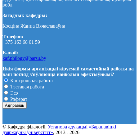
вобл.
Загадчык кафедры:
Косціна Жанна Вячаславаўна
Тэлефон:
+375 163 68 01 59
E-mail:
kaf.philogy@barsu.by
Якія формы арганізацыі кіруемай самастойнай работы на
ваш погляд з'яўляюцца найбольш эфектыўнымі?
Кантрольная работа
Тэставая работа
Эсэ
Рэферат
© Кафедра фiлалогii.
Установа адукацыi «Баранавіцкі
дзяржаўны ўніверсітэт»
, 2013 - 2026