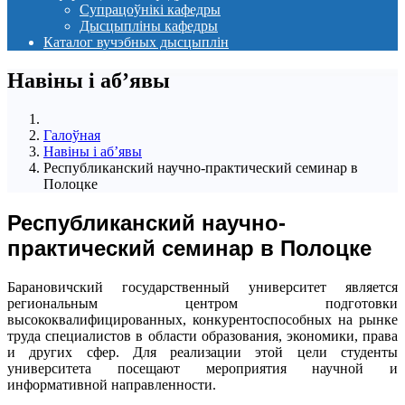
Супрацоўнікі кафедры
Дысцыпліны кафедры
Каталог вучэбных дысцыплін
Навіны i аб’явы
Галоўная
Навіны i аб’явы
Республиканский научно-практический семинар в
Полоцке
Республиканский научно-
практический семинар в Полоцке
Барановичский государственный университет является
региональным центром подготовки
высококвалифицированных, конкурентоспособных на рынке
труда специалистов в области образования, экономики, права
и других сфер. Для реализации этой цели студенты
университета посещают мероприятия научной и
информативной направленности.