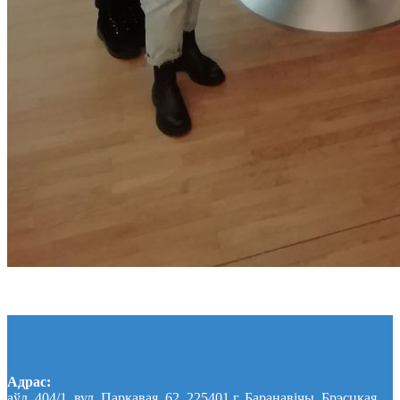
Адрас:
аўд. 404/1, вул. Паркавая, 62, 225401 г. Баранавічы, Брэсцкая