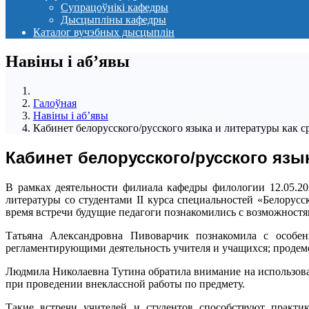
Супрацоўнікі кафедры
Дысцыпліны кафедры
Каталог вучэбных дысцыплін
Навіны i аб’явы
Галоўная
Навіны i аб’явы
Кабинет белорусского/русского языка и литературы как 
Кабинет белорусского/русского язы
В рамках деятельности филиала кафедры филологии 12.05.20
литературы со студентами II курса специальностей «Белорус
время встречи будущие педагоги познакомились с возможностям
Татьяна Александровна Пивоварчик познакомила с особен
регламентирующими деятельность учителя и учащихся; продем
Людмила Николаевна Тутина обратила внимание на использова
при проведении внеклассной работы по предмету.
Такие встречи учителей и студентов способствуют практик