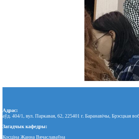
Адрас:
аўд. 404/1, вул. Паркавая, 62, 225401 г. Баранавічы, Брэсцкая во
Загадчык кафедры:
Косціна Жанна Вячаславаўна