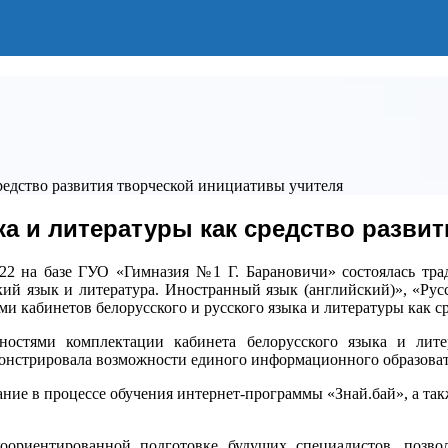
средство развития творческой инициативы учителя
ка и литературы как средство разви
22 на базе ГУО «Гимназия №1 Г. Барановичи» состоялась трад
ский язык и литература. Иностранный язык (английский)», «Рус
и кабинетов белорусского и русского языка и литературы как с
ностями комплектации кабинета белорусского языка и лит
онстрировала возможности единого информационного образоват
ние в процессе обучения интернет-программы «Знай.бай», а так
оориентированной подготовке будущих специалистов, позвол