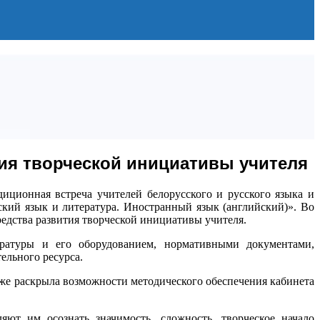
тия творческой инициативы учителя
иционная встреча учителей белорусского и русского языка и
ский язык и литература. Иностранный язык (английский)». Во
редства развития творческой инициативы учителя.
ературы и его оборудованием, нормативными документами,
ельного ресурса.
же раскрыла возможности методического обеспечения кабинета
яют им осознать значимость, сложность, творческое начало