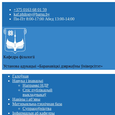
+375 0163 68 01 59
kaf.philogy@barsu.by
Пн-Пт 8:00-17:00 Абед 13:00-14:00
Кафедра фiлалогii
Установа адукацыi «Баранавіцкі дзяржаўны ўніверсітэт»
Галоўная
Навука і інавацыі
Напрамкі НДР
Спіс публікацый
выкладчыкаў
Навіны i аб’явы
Матэрыяльна-тэхнічная база
Супрацоўніцтва
Інфармацыя аб кафедры