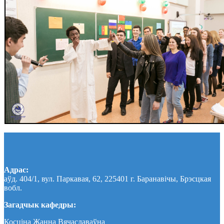
Адрас:
аўд. 404/1, вул. Паркавая, 62, 225401 г. Баранавічы, Брэсцкая
вобл.
Загадчык кафедры:
Косціна Жанна Вячаславаўна