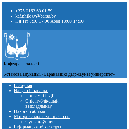
+375 0163 68 01 59
kaf.philogy@barsu.by
Пн-Пт 8:00-17:00 Абед 13:00-14:00
Кафедра фiлалогii
Установа адукацыi «Баранавіцкі дзяржаўны ўніверсітэт»
Галоўная
Навука і інавацыі
Напрамкі НДР
Спіс публікацый
выкладчыкаў
Навіны i аб’явы
Матэрыяльна-тэхнічная база
Супрацоўніцтва
Інфармацыя аб кафедры