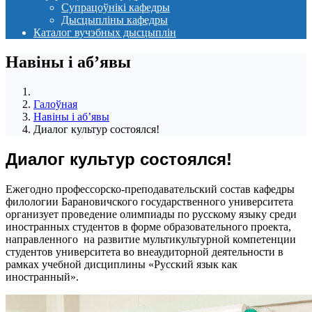
Супрацоўнікі кафедры
Дысцыпліны кафедры
Каталог вучэбных дысцыплін
Навіны i аб’явы
Галоўная
Навіны i аб’явы
Диалог культур состоялся!
Диалог культур состоялся!
Ежегодно профессорско-преподавательский состав кафедры
филологии Барановичского государственного университета
организует проведение олимпиады по русскому языку среди
иностранных студентов в форме образовательного проекта,
направленного на развитие мультикультурной компетенции
студентов университета во внеаудиторной деятельности в
рамках учебной дисциплины «Русский язык как
иностранный».