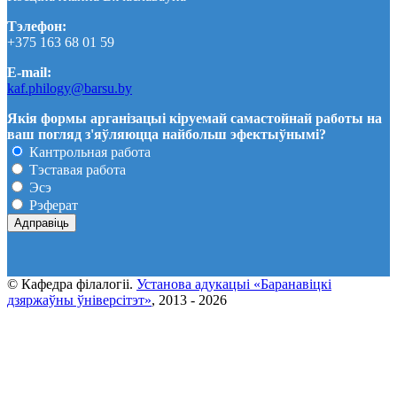
Тэлефон:
+375 163 68 01 59
E-mail:
kaf.philogy@barsu.by
Якія формы арганізацыі кіруемай самастойнай работы на
ваш погляд з'яўляюцца найбольш эфектыўнымі?
Кантрольная работа
Тэставая работа
Эсэ
Рэферат
© Кафедра фiлалогii.
Установа адукацыi «Баранавіцкі
дзяржаўны ўніверсітэт»
, 2013 - 2026