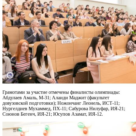
Грамотами за участие отмечены финалисты олимпиады:
Абдулаев Амаль, М-31; Алаиди Маджит (факультет
довузовской подготовки); Ножончанг Леонель, ИСТ-11;
Нургелдиев Мухаммед, ПХ-11; Сабурова Нилуфар, ИЯ-21;
Союнов Бегенч, ИЯ-21; Юсупов Азамат, ИЯ-12.