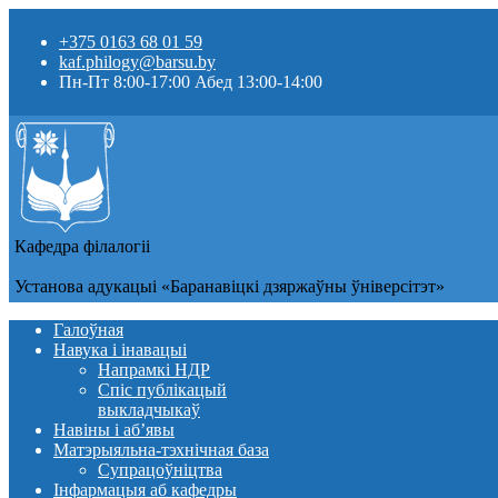
+375 0163 68 01 59
kaf.philogy@barsu.by
Пн-Пт 8:00-17:00 Абед 13:00-14:00
Кафедра фiлалогii
Установа адукацыi «Баранавіцкі дзяржаўны ўніверсітэт»
Галоўная
Навука і інавацыі
Напрамкі НДР
Спіс публікацый
выкладчыкаў
Навіны i аб’явы
Матэрыяльна-тэхнічная база
Супрацоўніцтва
Інфармацыя аб кафедры