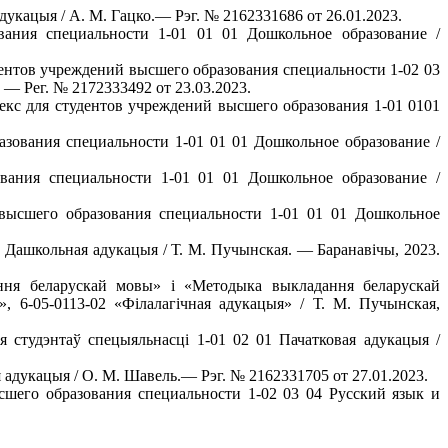
дукацыя / А. М. Гацко.— Рэг. № 2162331686 от 26.01.2023.
вания специальности 1-01 01 01 Дошкольное образование /
дентов учреждений высшего образования специальности 1-02 03
 — Рег. № 2172333492 от 23.03.2023.
лекс для студентов учреждений высшего образования 1-01 0101
азования специальности 1-01 01 01 Дошкольное образование /
ования специальности 1-01 01 01 Дошкольное образование /
й высшего образования специальности 1-01 01 01 Дошкольное
1 Дашкольная адукацыя / Т. М. Пучынская. — Баранавічы, 2023.
ння беларускай мовы» і «Методыка выкладання беларускай
)», 6-05-0113-02 «Філалагічная адукацыя» / Т. М. Пучынская,
 студэнтаў спецыяльнасці 1-01 02 01 Пачатковая адукацыя /
 адукацыя / О. М. Шавель.— Рэг. № 2162331705 от 27.01.2023.
ысшего образования специальности 1-02 03 04 Русский язык и