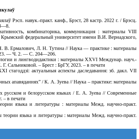
ыкулаў
ялаў Рэсп. навук.-практ. канф., Брэст, 28 кастр. 2022 г. / Брэсц.
 3—8.
ативность, комбинаторика, коммуникация : материалы VIII
 Крымский федеральный университет имени В.И. Вернадского,
 В. Ермалович, Л. Н. Тутина // Наука — практике : материалы
2023. — Ч. 2. — С. 204—206.
лологии и лингводидактики : материалы XXVI Междунар. науч.-
Е. Г. Сальниковой. – Брест : БрГУ, 2023. – в печати
XI стагоддзi: актуальныя аспекты даследавання: зб. дакл. VII
чных апавяданнях” / К. А. Зуева // Наука – практике: материалы
 русском и белорусском языках / Е. А. Зуева // Современные
 – в печати
теории языка и литературы : материалы Межд. научно-практ.
ы теории языка и литературы : материалы Межд. научно-практ.