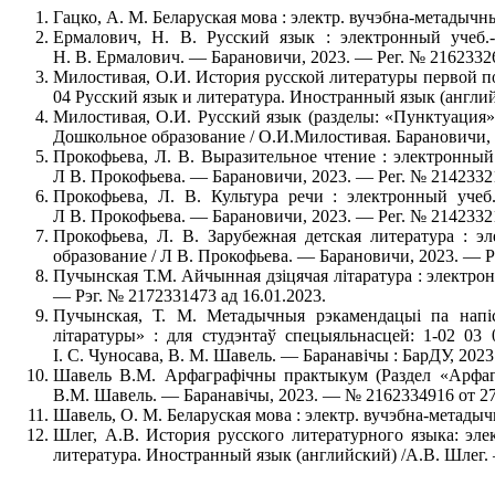
Гацко, А. М. Беларуская мова : электр. вучэбна-метадычн
Ермалович, Н. В. Русский язык : электронный учеб.
Н. В. Ермалович. — Барановичи, 2023. — Рег. № 21623326
Милостивая, О.И. История русской литературы первой п
04 Русский язык и литература. Иностранный язык (англий
Милостивая, О.И. Русский язык (разделы: «Пунктуация»
Дошкольное образование / О.И.Милостивая. Барановичи, 2
Прокофьева, Л. В. Выразительное чтение : электронный
Л В. Прокофьева. — Барановичи, 2023. — Рег. № 21423321
Прокофьева, Л. В. Культура речи : электронный учеб
Л В. Прокофьева. — Барановичи, 2023. — Рег. № 21423321
Прокофьева, Л. В. Зарубежная детская литература : 
образование / Л В. Прокофьева. — Барановичи, 2023. — Ре
Пучынская Т.М. Айчынная дзіцячая літаратура : электрон
— Рэг. № 2172331473 ад 16.01.2023.
Пучынская, Т. М. Метадычныя рэкамендацыі па напі
літаратуры» : для студэнтаў спецыяльнасцей: 1-02 03 
І. С. Чуносава, В. М. Шавель. — Баранавічы : БарДУ, 2023
Шавель В.М. Арфаграфічны практыкум (Раздел «Арфагра
В.М. Шавель. — Баранавічы, 2023. — № 2162334916 от 27
Шавель, О. М. Беларуская мова : электр. вучэбна-метады
Шлег, А.В. История русского литературного языка: эл
литература. Иностранный язык (английский) /А.В. Шлег. 