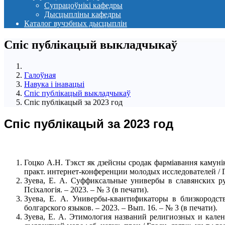
Супрацоўнікі кафедры
Дысцыпліны кафедры
Каталог вучэбных дысцыплін
Спіс публікацый выкладчыкаў
Галоўная
Навука і інавацыі
Спіс публікацый выкладчыкаў
Спіс публікацый за 2023 год
Спіс публікацый за 2023 год
Гоцко А.Н. Тэкст як дзейсны сродак фарміавання камунік
практ. интернет-конференции молодых исследователей / Гр
Зуева, Е. А. Суффиксальные универбы в славянских русс
Псіхалогія. – 2023. – № 3 (в печати).
Зуева, Е. А. Универбы-квантификаторы в близкородст
болгарского языков. – 2023. – Вып. 16. – № 3 (в печати).
Зуева, Е. А. Этимология названий религиозных и кален