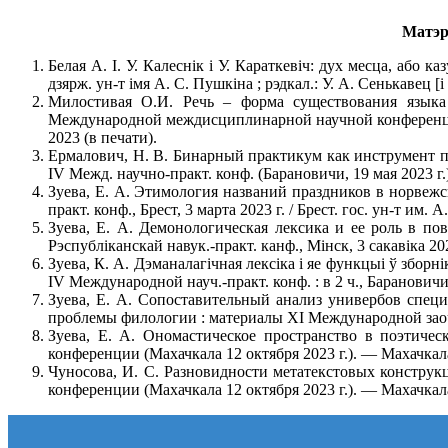
Матэр
Белая А. І. У. Калеснік і У. Караткевіч: дух месца, або каз
дзярж. ун-т імя А. С. Пушкіна ; рэдкал.: У. А. Сенькавец [і
Милостивая О.И. Речь – форма существования языка 
Международной междисциплинарной научной конференции
2023 (в печати).
Ермалович, Н. В. Бинарный практикум как инструмент пр
IV Межд. научно-практ. конф. (Барановичи, 19 мая 2023 г.)
Зуева, Е. А. Этимология названий праздников в норвежс
практ. конф., Брест, 3 марта 2023 г. / Брест. гос. ун-т им.
Зуева, Е. А. Демонологическая лексика и ее роль в пове
Рэспублiканскай навук.-практ. канф., Мiнск, 3 сакавiка 202
Зуева, К. А. Дэманалагiчная лексiка i яе функцыi ў збор
IV Международной науч.-практ. конф. : в 2 ч., Барановичи, 
Зуева, Е. А. Сопоставительный анализ универбов специ
проблемы филологии : материалы XI Международной заочн
Зуева, Е. А. Ономастическое пространство в поэтичес
конференции (Махачкала 12 октября 2023 г.). — Махачкала
Чуносова, И. С. Разновидности метатекстовых конструкц
конференции (Махачкала 12 октября 2023 г.). — Махачкала