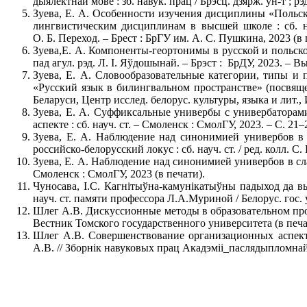
дыялектнай мове : зб. навук. прац / Брэсц. дзярж. ун-т ; рэд
Зуева, Е. А. Особенности изучения дисциплины «Польски
лингвистическим дисциплинам в высшей школе : сб. науч
О. Б. Переход. – Брест : БрГУ им. А. С. Пушкина, 2023 (в 
Зуева,Е. А. Компоненты-геортонимы в русской и польской ф
пад агул. рэд. Л. І. Яўдошынай. – Брэст : БрДУ, 2023. – Вы
Зуева, Е. А. Словообразовательные категории, типы и п
«Русский язык в билингвальном пространстве» (посвяще
Беларуси, Центр исслед. белорус. культуры, языка и лит.,
Зуева, Е. А. Суффиксальные универбы с универбаторами 
аспекте : сб. науч. ст. – Смоленск : СмолГУ, 2023. – С. 21–
Зуева, Е. А. Наблюдение над синонимией универбов в с
российско-белорусский локус : сб. науч. ст. / ред. колл. 
Зуева, Е. А. Наблюдение над синонимией универбов в славя
Смоленск : СмолГУ, 2023 (в печати).
Чуносава, I.С. Кагнiтыўна-камунiкатыўны падыход да в
науч. ст. памяти профессора Л.А.Муриной / Белорус. гос.
Шлег А.В. Дискуссионные методы в образовательном проц
Вестник Томского государственного университета (в печа
Шлег А.В. Совершенствование организационных аспекто
А.В. // Зборнік навуковых прац Акадэміі_паслядыпломнай а