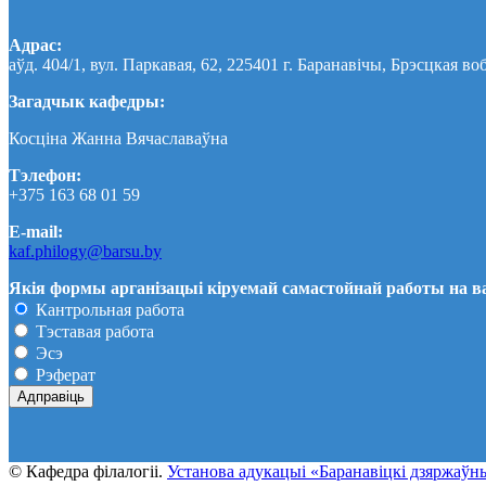
Адрас:
аўд. 404/1, вул. Паркавая, 62, 225401 г. Баранавічы, Брэсцкая во
Загадчык кафедры:
Косціна Жанна Вячаславаўна
Тэлефон:
+375 163 68 01 59
E-mail:
kaf.philogy@barsu.by
Якія формы арганізацыі кіруемай самастойнай работы на 
Кантрольная работа
Тэставая работа
Эсэ
Рэферат
© Кафедра фiлалогii.
Установа адукацыi «Баранавіцкі дзяржаўны