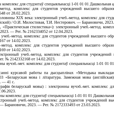
ы комплекс для студэнтаў спецыяльнасці 1-01 01 01 Дашкольная а
-метод. комплекс для студентов учреждений высшего образо
48 от 28.02.2023.
оловины XIX века: электронный учеб.-метод. комплекс для сту
ский) / О.И. Милостивая, Т.И. Нестерович. — Барановичи, 2023.
, «Практическая стилистика»): электронный учеб.-метод. комп
023. — Рег. № 2162334052 от 12.04.2023.
 учеб.-метод. комплекс для студентов учреждений высшего обр
67 от 14.02.2023.
.-метод. комплекс для студентов учреждений высшего образ
69 от 14.02.2023.
электронный учеб.-метод. комплекс для студентов учреждени
г. № 2142332168 от 14.02.2023.
ны вучэб.-мет. комплекс для студэнтаў спецыяльнасці 1-01 01 0
санні курсавой работы па дысцыплінах «Методыка выклада
03 «Беларуская мова і літаратура. Замежная мова (англійская
. — 41 с.
фія беларускай мовы) : электронны вучэб.-мет. комплекс для
.06.2023.
чны комплекс для студэнтаў спецыяльнасці 1-01 01 01 Дашкольная
ектронный учеб.-метод. комплекс для студентов учреждений в
— Барановичи, 2023. — Рег. № 2172333493 от 23.03.2023.