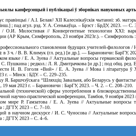
ыялы канферэнцый і публікацыі ў зборніках навуковых арт
ус правінцыі / А.І. Белая// ХІІ Калеснікаўскія чытанні: зб. матэры
 інш.] ; пад агул. рэд. У. А. Сенькаўца. – Брэст : БрДУ, 2023. — С.
/ О.И. Милостивая // Конвергентные технологии ХХI: вари
 (АР Крым, Симферополь, 23 ноября 2023г.). – Симферополь :
офессионального становления будущих учителей-филологов / Н.
: в 3 ч. / В. В. Климук (гл. ред.) [и др.]. — Барановичи: БарГУ, 
ком языке / Е. А. Зуева // Актуальные вопросы германской фи
 А. С. Пушкина ; редкол.: Л. Я. Дмитрачкова [и др.] ; под общ. ред. 
сти Н. В. Гоголя «Вий» / Е. А. Зуева // Мова i лiтаратура ў X
3 г. – Мiнск : БДУ. – С. 229–235.
нiку Я. Баршчэўскага “Шляхцiц Завальня, або Беларусь у фантасты
19 мая 2023 г. – Барановичи : БарГУ, 2023. – Ч. 2. – С. 208–210.
альной (технической) сферы употребления в близкородственных
ой научно-практической конференции, Тамбов, 9 ноября 2023 г.
ком мире Р. Гамзатова / Е. А. Зуева // Актуальные вопросы 
 : ДГТУ, 2023 – С. 7–10.
ий в научном дискурсе / И. С. Чуносова // Актуальные вопрос
 : ДГТУ, 2023 – С. 4–6.