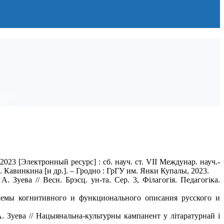
023 [Электронный ресурс] : сб. науч. ст. VII Междунар. науч.-
. Кавинкина [и др.]. – Гродно : ГрГУ им. Янки Купалы, 2023.
 Зуева // Весн. Брэсц. ун-та. Сер. 3, Філагогія. Педагогіка.
блемы когнитивного и функционального описания русского и
. Зуева // Нацыянальна-культурны кампанент у літаратурнай і