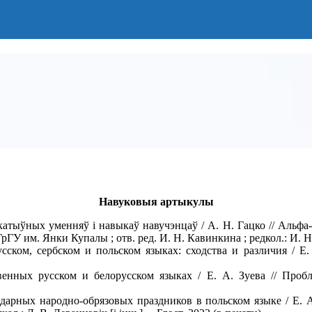
Навуковыя артыкулы
атыўных уменняў і навыкаў навучэнцаў / А. Н. Гацко // Альфа-2
ГУ им. Янки Купалы ; отв. ред. И. Н. Кавинкина ; редкол.: И. Н
ком, сербском и польском языках: сходства и различия / Е. А.
венных русском и белорусском языках / Е. А. Зуева // Про
дарных народно-обрязовых праздников в польском языке / Е. А