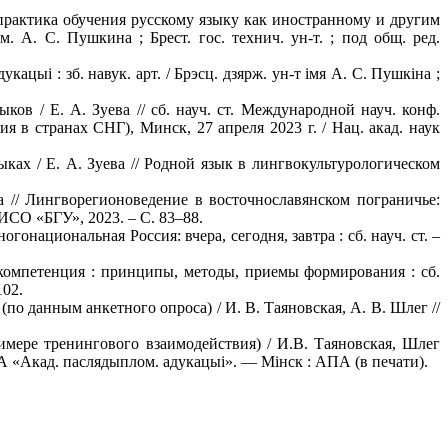
 практика обучения русскому языку как иностранному и другим
. А. С. Пушкина ; Брест. гос. технич. ун-т. ; под общ. ред.
ацыі : зб. навук. арт. / Брэсц. дзярж. ун-т імя А. С. Пушкіна ;
ов / Е. А. Зуева // сб. науч. ст. Международной науч. конф.
 в странах СНГ), Минск, 27 апреля 2023 г. / Нац. акад. наук
ыках / Е. А. Зуева // Родной язык в лингвокультурологическом
а // Лингворегионоведение в восточнославянском пограничье:
РИСО «БГУ», 2023. – С. 83–88.
онациональная Россия: вчера, сегодня, завтра : сб. науч. ст. –
 компетенция : принципы, методы, приемы формирования : сб.
102.
о данным анкетного опроса) / И. В. Таяновская, А. В. Шлег //
мере тренингового взаимодействия) / И.В. Таяновская, Шлег
 ДУА «Акад. паслядыплом. адукацыі». — Мінск : АПА (в печати).