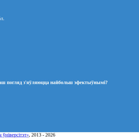
бл.
ваш погляд з'яўляюцца найбольш эфектыўнымі?
 ўніверсітэт»
, 2013 - 2026