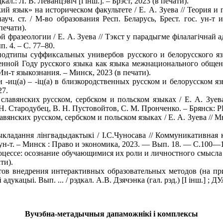
кал.: Л. В. Леванцэвiч [i iнш.]. – Брэст, 2023 (в печати).
й язык» на историческом факультете / Е. А. Зуева // Теория и
. ст. / М-во образования Респ. Беларусь, Брест. гос. ун-т им
печати).
разеологии / Е. А. Зуева // Тэкст у парадыгме філалагічнай адук
п. 4. – С. 77–80.
одтипы суффиксальных универбов русского и белорусского язык
нной Году русского языка как языка межнационального общения
 Ин-т языкознания. – Минск, 2023 (в печати).
-иц(а) – -iц(а) в близкородственных русском и белорусском яз
27.
лавянских русском, сербском и польском языках / Е. А. Зуев
С. Н. Стародубец, В. Н. Пустовойтов, С. М. Пронченко. – Брянск: 
нских русском, сербском и польском языках / Е. А. Зуева // Мног
ыкладання лiнгвадыдактыкi / I.С.Чуносава // Коммуникативная
 ун-т. – Минск : Право и экономика, 2023. — Вып. 18. — С.100—
ессе: осознание обучающимися их роли и личностного смысла (п
ти).
в внедрения интерактивных образовательных методов (на при
дукацыі. Вып. ... / рэдкал. А.В. Дзячэнка (гал. рэд.) [I iнш.] ;
Вучэбна-метадычныя дапаможнікі і комплексы