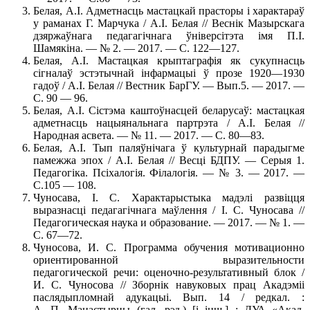
Белая, А.І. Адметнасць мастацкай прасторы і характараў
у раманах Г. Марчука / А.І. Белая // Веснік Мазырскага
дзяржаўнага педагагічнага ўніверсітэта імя П.І.
Шамякіна. — № 2. — 2017. — С. 122—127.
Белая, А.І. Мастацкая крыптаграфія як сукупнасць
сігналаў эстэтычнай інфармацыі ў прозе 1920—1930
гадоў / А.І. Белая // Вестник БарГУ. — Вып.5. — 2017. —
С. 90 — 96.
Белая, А.І. Сістэма каштоўнасцей беларусаў: мастацкая
адметнасць нацыянальнага партрэта / А.І. Белая //
Народная асвета. — № 11. — 2017. — С. 80—83.
Белая, А.І. Тып паляўнічага ў культурнай парадыгме
памежжа эпох / А.І. Белая // Весці БДПУ. — Серыя 1.
Педагогіка. Псіхалогія. Філалогія. — № 3. — 2017. —
С.105 — 108.
Чуносава, І. С. Характарыстыка мадэлі развіцця
выразнасці педагагічнага маўлення / І. С. Чуносава //
Педагогическая наука и образование. — 2017. — № 1. —
С. 67—72.
Чуносова, И. С. Программа обучения мотивационно
ориентированной выразительности
педагогической речи: оценочно-результативный блок /
И. С. Чуносова // Зборнік навуковых прац Акадэміі
паслядыпломнай адукацыі. Вып. 14 / редкал. :
А. П. Манастырны (гал. рэд.) [і інш.] ; ДУА «Акад.