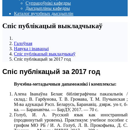
Супрацоўнікі кафедры
Дысцыпліны кафедры
Каталог вучэбных дысцыплін
Спіс публікацый выкладчыкаў
Галоўная
Навука і інавацыі
Спіс публікацый выкладчыкаў
Спіс публікацый за 2017 год
Спіс публікацый за 2017 год
Вучэбна-метадычныя дапаможнікі і комплексы:
Алена Іванаўна Белая: бібліяграфічны паказальнік /
склад.: В. Гарбунова, Т. В. Громава, Т. М. Пучынская ;
М-ва адукацыі Рэсп. Беларусь, Баранавіц. дзярж. ун-т, б-
ка. — Баранавічы. — БарДУ, 2017. — 70 с.
Голуб, И. А. Русский язык как иностранный
(продвинутый уровень). Практикум: учебное пособие с
грифом МО РБ / И. А. Голуб, Л. В. Прокофьева, Д. С.