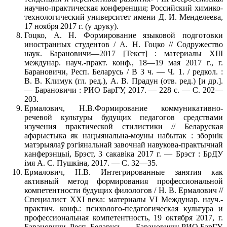
научно-практическая конференция; Российский химико-
технологический университет имени Д. И. Менделеева,
17 ноября 2017 г. (у друку).
Гоцко, А. Н. Формирование языковой подготовки
иностранных студентов / А. Н. Гоцко // Содружество
наук. Барановичи—2017 [Текст] : материалы XIII
междунар. науч.-практ. конф., 18—19 мая 2017 г., г.
Барановичи, Респ. Беларусь / В 3 ч. — Ч. 1. / редкол. :
В. В. Климук (гл. ред.), А. В. Прадун (отв. ред.) [и др.].
— Барановичи : РИО БарГУ, 2017. — 228 с. — С. 202—
203.
Ермалович, Н.В.Формирование коммуникативно-
речевой культуры будущих педагогов средствами
изучения практической стилистики // Беларуская
афарыстыка як нацыянальна-моуны набытак : зборнiк
матэрыялаў рэгiянальнай завочнай навукова-практычнай
канферэнцыi, Брэст, 3 сакавіка 2017 г. — Брэст : БрДУ
iмя А. С. Пушкiна, 2017. — С. 32—35.
Ермалович, Н.В. Интегрированные занятия как
активный метод формирования профессиональной
компетентности будущих филологов / Н. В. Ермалович //
Специалист ХХI века: материалы VI Междунар. науч.-
практич. конф.: психолого-педагогическая культура и
профессиональная компетентность, 19 октября 2017, г.
Барановичи, Респ. Беларусь. — Барановичи: РИО БарГУ,