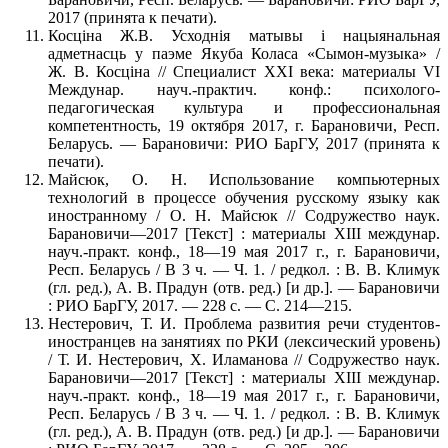
2017 (принята к печати).
Косціна Ж.В. Усходнія матывы і нацыянальная
адметнасць у паэме Якуба Коласа «Сымон-музыка» /
Ж. В. Косціна // Специалист ХХI века: материалы VI
Междунар. науч.-практич. конф.: психолого-
педагогическая культура и профессиональная
компетентность, 19 октября 2017, г. Барановичи, Респ.
Беларусь. — Барановичи: РИО БарГУ, 2017 (принята к
печати).
Майсюк, О. Н. Использование компьютерных
технологий в процессе обучения русскому языку как
иностранному / О. Н. Майсюк // Содружество наук.
Барановичи—2017 [Текст] : материалы XIII междунар.
науч.-практ. конф., 18—19 мая 2017 г., г. Барановичи,
Респ. Беларусь / В 3 ч. — Ч. 1. / редкол. : В. В. Климук
(гл. ред.), А. В. Прадун (отв. ред.) [и др.]. — Барановичи
: РИО БарГУ, 2017. — 228 с. — С. 214—215.
Нестерович, Т. И. Проблема развития речи студентов-
иностранцев на занятиях по РКИ (лексический уровень)
/ Т. И. Нестерович, Х. Иламанова // Содружество наук.
Барановичи—2017 [Текст] : материалы XIII междунар.
науч.-практ. конф., 18—19 мая 2017 г., г. Барановичи,
Респ. Беларусь / В 3 ч. — Ч. 1. / редкол. : В. В. Климук
(гл. ред.), А. В. Прадун (отв. ред.) [и др.]. — Барановичи