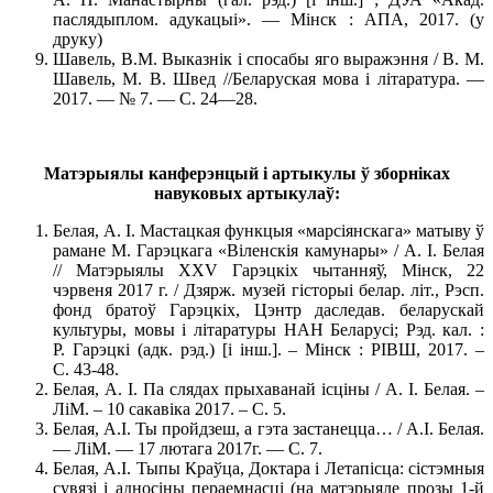
паслядыплом. адукацыі». — Мінск : АПА, 2017. (у
друку)
Шавель, В.М. Выказнік і спосабы яго выражэння / В. М.
Шавель, М. В. Швед //Беларуская мова і літаратура. —
2017. — № 7. — С. 24—28.
Матэрыялы канферэнцый і артыкулы ў зборніках
навуковых артыкулаў:
Белая, А. І. Мастацкая функцыя «марсіянскага» матыву ў
рамане М. Гарэцкага «Віленскія камунары» / А. І. Белая
// Матэрыялы ХХV Гарэцкіх чытанняў, Мінск, 22
чэрвеня 2017 г. / Дзярж. музей гісторыі белар. літ., Рэсп.
фонд братоў Гарэцкіх, Цэнтр даследав. беларускай
культуры, мовы і літаратуры НАН Беларусі; Рэд. кал. :
Р. Гарэцкі (адк. рэд.) [і інш.]. – Мінск : РІВШ, 2017. –
С. 43-48.
Белая, А. І. Па слядах прыхаванай ісціны / А. І. Белая. –
ЛіМ. – 10 сакавіка 2017. – С. 5.
Белая, А.І. Ты пройдзеш, а гэта застанецца… / А.І. Белая.
— ЛіМ. — 17 лютага 2017г. — С. 7.
Белая, А.І. Тыпы Краўца, Доктара і Летапісца: сістэмныя
сувязі і адносіны пераемнасці (на матэрыяле прозы 1-й