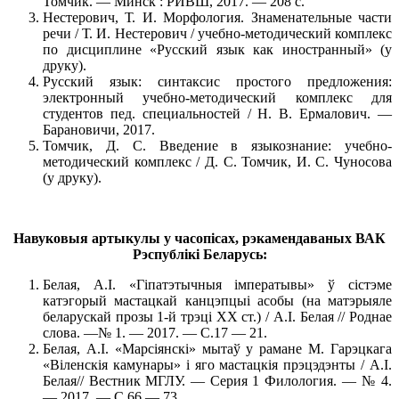
Томчик. — Минск : РИВШ, 2017. — 208 с.
Нестерович, Т. И. Морфология. Знаменательные части
речи / Т. И. Нестерович / учебно-методический комплекс
по дисциплине «Русский язык как иностранный» (у
друку).
Русский язык: синтаксис простого предложения:
электронный учебно-методический комплекс для
студентов пед. специальностей / Н. В. Ермалович. —
Барановичи, 2017.
Томчик, Д. С. Введение в языкознание: учебно-
методический комплекс / Д. С. Томчик, И. С. Чуносова
(у друку).
Навуковыя артыкулы у часопісах, рэкамендаваных ВАК
Рэспублікі Беларусь:
Белая, А.І. «Гіпатэтычныя імператывы» ў сістэме
катэгорый мастацкай канцэпцыі асобы (на матэрыяле
беларускай прозы 1-й трэці XX ст.) / А.І. Белая // Роднае
слова. —№ 1. — 2017. — С.17 — 21.
Белая, А.І. «Марсіянскі» мытаў у рамане М. Гарэцкага
«Віленскія камунары» і яго мастацкія прэцэдэнты / А.І.
Белая// Вестник МГЛУ. — Серия 1 Филология. — № 4.
— 2017. — С.66 — 73.