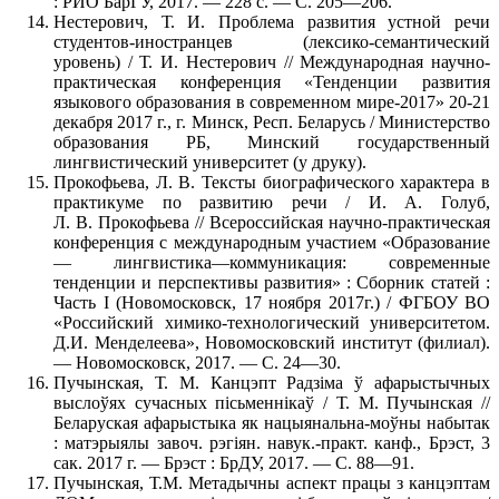
: РИО БарГУ, 2017. — 228 с. — С. 205—206.
Нестерович, Т. И. Проблема развития устной речи
студентов-иностранцев (лексико-семантический
уровень) / Т. И. Нестерович // Международная научно-
практическая конференция «Тенденции развития
языкового образования в современном мире-2017» 20-21
декабря 2017 г., г. Минск, Респ. Беларусь / Министерство
образования РБ, Минский государственный
лингвистический университет (у друку).
Прокофьева, Л. В. Тексты биографического характера в
практикуме по развитию речи / И. А. Голуб,
Л. В. Прокофьева // Всероссийская научно-практическая
конференция с международным участием «Образование
— лингвистика—коммуникация: современные
тенденции и перспективы развития» : Сборник статей :
Часть I (Новомосковск, 17 ноября 2017г.) / ФГБОУ ВО
«Российский химико-технологический университетом.
Д.И. Менделеева», Новомосковский институт (филиал).
— Новомосковск, 2017. — С. 24—30.
Пучынская, Т. М. Канцэпт Радзiма ў афарыстычных
выслоўях сучасных пiсьменнiкаў / Т. М. Пучынская //
Беларуская афарыстыка як нацыянальна-моўны набытак
: матэрыялы завоч. рэгiян. навук.-практ. канф., Брэст, 3
сак. 2017 г. — Брэст : БрДУ, 2017. — С. 88—91.
Пучынская, Т.М. Метадычны аспект працы з канцэптам