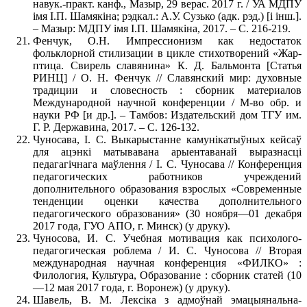
навук.-практ. канф., Мазыр, 29 верас. 2017 г. / УА МДПУ
імя І.П. Шамякіна; рэдкал.: А.У. Сузько (адк. рэд.) [і інш.].
– Мазыр: МДПУ імя І.П. Шамякіна, 2017. – С. 216-219.
Фенчук, О.Н. Импрессионизм как недостаток
фольклорной стилизации в цикле стихотворений «Жар-
птица. Свирель славянина» К. Д. Бальмонта [Статья
РИНЦ] / О. Н. Фенчук // Славянский мир: духовные
традиции и словесность : сборник материалов
Международной научной конференции / М-во обр. и
науки РФ [и др.]. – Тамбов: Издательский дом ТГУ им.
Г. Р. Державина, 2017. – С. 126-132.
Чуносава, І. С. Выкарыстанне камунікатыўных кейсаў
для ацэнкі матывавана арыентаванай выразнасці
педагагічнага маўлення / І. С. Чуносава // Конференция
педагогических работников учреждений
дополнительного образования взрослых «Современные
тенденции оценки качества дополнительного
педагогического образования» (30 ноября—01 декабря
2017 года, ГУО АПО, г. Минск) (у друку).
Чуносова, И. С. Учебная мотивация как психолого-
педагогическая роблема / И. С. Чуносова // Вторая
международная научная конференция «ФИЛКО» :
Филология, Культура, Образование : сборник статей (10
—12 мая 2017 года, г. Воронеж) (у друку).
Шавель, В. М. Лексiка з адмоўнай эмацыянальна-