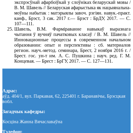
экспрэсўнай афарбоiўкай у слоўнiках беларускай мовы /
В. М. Шавель // Беларуская афарыстыка як нацыянальна-
моўны набытак : матэрыялы завоч. рэгiян. навук.-практ.
канф., Брэст, 3 сак. 2017 г.— Брэст : БрДУ, 2017. — С.
107—111.
Шавель, В.М. Фарміраванне навыкаў выразнага
чытання ў вучняў пачатковых класаў / В. М. Шавель //
Инновационные процессы в современном начальном
образовании: опыт и перспективы : сб. материалов
регион. науч.-метод. семинара, Брест, 2 ноября 2016 г. /
Брест. гос. ун-т им. А. С. Пушкина ; науч. ред. Г. М.
Концевая. — Брест : БрГУ, 2017. — С. 127—131.
Адрас:
аўд. 404/1, вул. Паркавая, 62, 225401 г. Баранавічы, Брэсцкая
вобл.
Загадчык кафедры:
Косціна Жанна Вячаславаўна
Тэлефон: