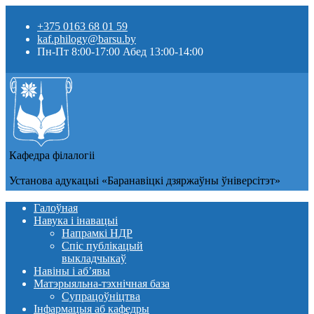
+375 0163 68 01 59
kaf.philogy@barsu.by
Пн-Пт 8:00-17:00 Абед 13:00-14:00
Кафедра фiлалогii
Установа адукацыi «Баранавіцкі дзяржаўны ўніверсітэт»
Галоўная
Навука і інавацыі
Напрамкі НДР
Спіс публікацый
выкладчыкаў
Навіны i аб’явы
Матэрыяльна-тэхнічная база
Супрацоўніцтва
Інфармацыя аб кафедры