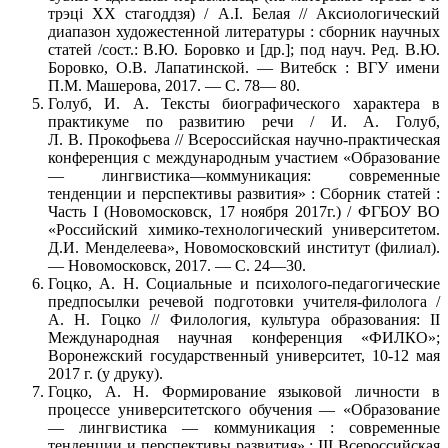
трэці XX стагоддзя) / А.І. Белая // Аксиологический
диапазон художестенной литературы : сборник научных
статей /сост.: В.Ю. Боровко и [др.]; под науч. Ред. В.Ю.
Боровко, О.В. Лапатинской. — Витебск : ВГУ имени
П.М. Машерова, 2017. — С. 78— 80.
Голуб, И. А. Тексты биографического характера в
практикуме по развитию речи / И. А. Голуб,
Л. В. Прокофьева // Всероссийская научно-практическая
конференция с международным участием «Образование
— лингвистика—коммуникация: современные
тенденции и перспективы развития» : Сборник статей :
Часть I (Новомосковск, 17 ноября 2017г.) / ФГБОУ ВО
«Российский химико-технологический университетом.
Д.И. Менделеева», Новомосковский институт (филиал).
— Новомосковск, 2017. — С. 24—30.
Гоцко, А. Н. Социальные и психолого-педагогические
предпосылки речевой подготовки учителя-филолога /
А. Н. Гоцко // Филология, культура образования: II
Международная научная конференция «ФИЛКО»;
Воронежский государственный университет, 10-12 мая
2017 г. (у друку).
Гоцко, А. Н. Формирование языковой личности в
процессе университетского обучения — «Образование
— лингвистика — коммуникация : современные
тенденции и перспективы развития» : III Всероссийская