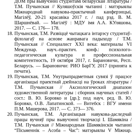
ДОМ пры вывучэнні студэнтамі беларускай літаратуры /
Т.М. Пучынская // Куляшоўскія чытанні : матэрыялы
Міжнароднай навукова-практычнай канферэнцыі,
Магілёў, 20-21 красавіка 2017 г. / пад рэд. В. М.
Шаршнёвай. — Магілёў : МДУ імя А.А. КУляшова,
2017. — С. 176— 178.
Пучынская, Т.М. Развіццё чытацкага інтарэсу студэнтаў-
філолагаў на аснове жанравага падыходу / Т.М.
Пучынская // Специалист ХХI века: материалы VI
Междунар. науч.-практич. конф.: психолого-
педагогическая культура и профессиональная
компетентность, 19 октября 2017, г. Барановичи, Респ.
Беларусь. — Барановичи: РИО БарГУ, 2017 (принята к
печати).
Пучынская, Т.М. Унутрыпрадметныя сувязі ў працэсе
арганізацыі праектнай дзейнасці на ўроках літаратуры /
Т.М. Пучынская // Аксиологический диапазон
художественной литературы : сборник научных статей /
сост.: В. Ю. Боровко и [др.]; под науч. ред. В. Ю.
Боровко, О.В. Лапатинской. — Витебск : ВГУ имени
П.М. Машерова, 2017. — С. 373— 376.
Пучынская, Т.М. Арганізацыя навукова-даследчай
працы вучняў пры вывучэнні творчасці І. Шамякіна /
Т.М. Пучынская // Міжнародныя Шамякінскія чытанні
“Пісьменнік – Асоба – Час”: матэрыялы V Міжнар.