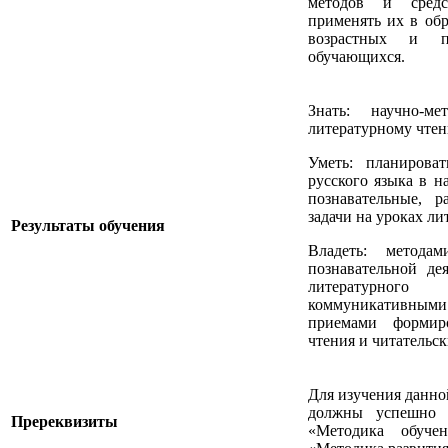
методов и средс
применять их в обр
возрастных и пс
обучающихся.
Знать: научно-м
литературному чтен
Уметь: планирова
русского языка в н
познавательные, 
задачи на уроках ли
Результаты обучения
Владеть: метода
познавательной де
литературного
коммуникативным
приемами формир
чтения и читательс
Для изучения данн
должны успешно 
Пререквизиты
«Методика обуче