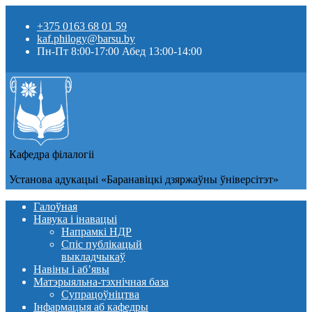
+375 0163 68 01 59
kaf.philogy@barsu.by
Пн-Пт 8:00-17:00 Абед 13:00-14:00
Кафедра фiлалогii
Установа адукацыi «Баранавіцкі дзяржаўны ўніверсітэт»
Галоўная
Навука і інавацыі
Напрамкі НДР
Спіс публікацый
выкладчыкаў
Навіны i аб’явы
Матэрыяльна-тэхнічная база
Супрацоўніцтва
Інфармацыя аб кафедры