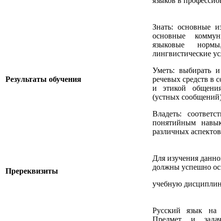
языков в профессио
Знать: основные и
основные коммун
языковые норм
лингвистические ус
Уметь: выбирать и
Результаты обучения
речевых средств в 
и этикой общения
(устных сообщений)
Владеть: соответ
понятийным навык
различных аспектов 
Для изучения данн
должны успешно о
Пререквизиты
учебную дисциплину
Русский язык на 
Предмет и задач