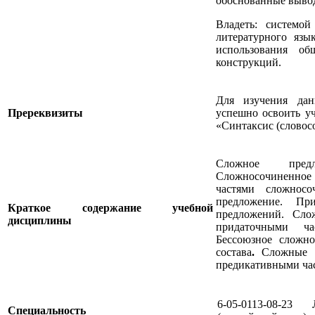
обоснованные выво
Владеть: системой
литературного язы
использования о
конструкций.
Для изучения да
Пререквизиты
успешно освоить у
«Синтаксис (словос
Сложное пред
Сложносочиненное
частями сложносо
предложение. Пр
Краткое содержание учебной
предложений. Сло
дисциплины
придаточными ча
Бессоюзное сложн
состава
.
Сложные п
предикативными ча
6-05-0113-08-23 
Специальность