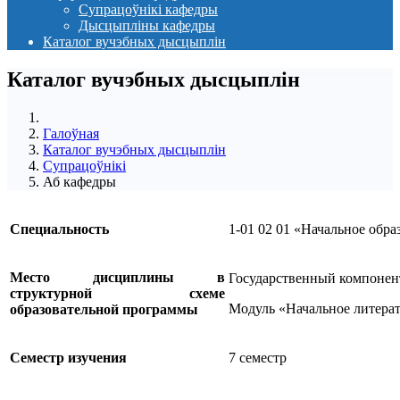
Супрацоўнікі кафедры
Дысцыпліны кафедры
Каталог вучэбных дысцыплін
Каталог вучэбных дысцыплін
Галоўная
Каталог вучэбных дысцыплін
Супрацоўнікі
Аб кафедры
Специальность
1-01 02 01 «Начальное обра
Место дисциплины в
Государственный компонен
структурной схеме
Модуль «Начальное литерат
образовательной программы
Семестр изучения
7 семестр