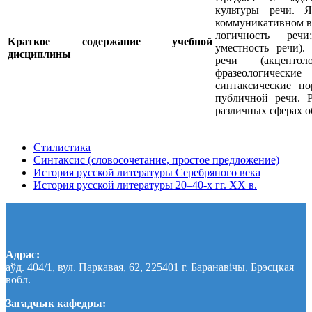
культуры речи. 
коммуникативном во
логичность речи
Краткое содержание учебной
уместность речи).
дисциплины
речи (акцентол
фразеологически
синтаксические но
публичной речи. Р
различных сферах о
Стилистика
Синтаксис (словосочетание, простое предложение)
История русской литературы Серебряного века
История русской литературы 20–40-х гг. ХХ в.
Адрас:
аўд. 404/1, вул. Паркавая, 62, 225401 г. Баранавічы, Брэсцкая
вобл.
Загадчык кафедры: