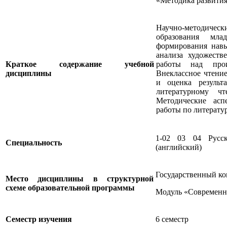
«Методика развития
Научно-методиче
образования мла
формирования навы
анализа художеств
Краткое содержание учебной
работы над прои
дисциплины
Внеклассное чтение
и оценка результ
литературному ч
Методические асп
работы по литерату
1-02 03 04 Русс
Специальность
(английский)
Государственный ко
Место дисциплины в структурной
схеме образовательной программы
Модуль «Современны
Семестр изучения
6 семестр