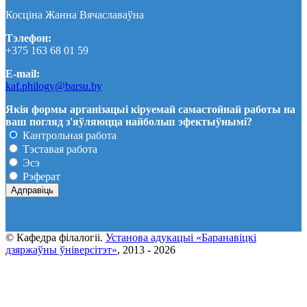
Косціна Жанна Вячаславаўна
Тэлефон:
+375 163 68 01 59
E-mail:
kaf.philogy@barsu.by
Якія формы арганізацыі кіруемай самастойнай работы на
ваш погляд з'яўляюцца найбольш эфектыўнымі?
Кантрольная работа
Тэставая работа
Эсэ
Рэферат
© Кафедра фiлалогii.
Установа адукацыi «Баранавіцкі
дзяржаўны ўніверсітэт»
, 2013 - 2026