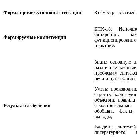
Форма промежуточной аттестации
8 семестр – экзамен
БПК-18. Исполь
синхронии, за
Формируемые компетенции
функционирования
практике.
Знать: основную л
различные научные
проблемам синтакс
речи и пунктуации;
Уметь: производить
строить конструк
объяснять правила
Результаты обучения
самостоятельные 
обобщать факты,
выводы;
Владеть: системо
литературного 